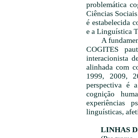
problemática co
Ciências Sociais
é estabelecida c
e a Linguística 
A fundamentaçã
COGITES pauta
interacionista 
alinhada com co
1999, 2009, 2
perspectiva é 
cognição huma
experiências ps
linguísticas, afe
LINHAS D