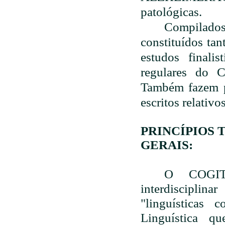
patológicas.
Compilados
constituídos tan
estudos finali
regulares do 
Também fazem p
escritos relativo
PRINCÍPIOS
GERAIS:
O COGIT
interdisciplin
"linguísticas 
Linguística qu