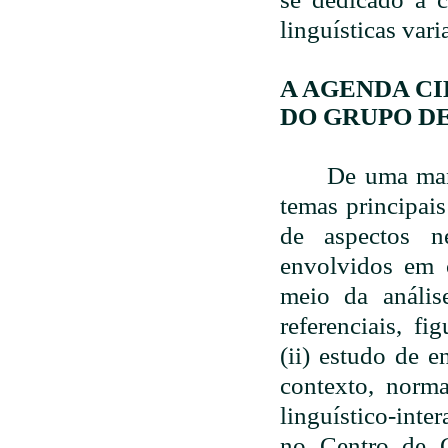
linguísticas var
A AGENDA CI
DO GRUPO D
De uma man
temas principai
de aspectos ne
envolvidos em c
meio da anális
referenciais, fi
(ii) estudo de 
contexto, norma
linguístico-inte
no Centro de C