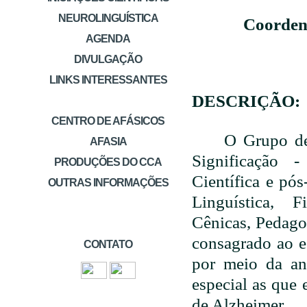
NEUROLINGUÍSTICA
Coorden
AGENDA
DIVULGAÇÃO
LINKS INTERESSANTES
DESCRIÇÃO:
CENTRO DE AFÁSICOS
O Grupo de
AFASIA
Significação 
PRODUÇÕES DO CCA
Científica e pó
OUTRAS INFORMAÇÕES
Linguística, F
Cênicas, Pedagog
consagrado ao e
CONTATO
por meio da aná
especial as que
de Alzheimer.