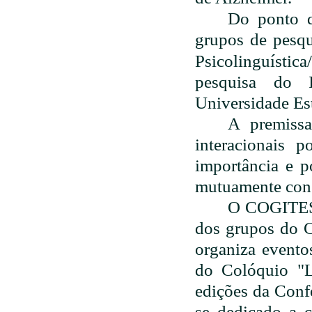
Do ponto d
grupos de pesqu
Psicolinguístic
pesquisa do 
Universidade E
A premissa
interacionais 
importância e p
mutuamente cons
O COGITES 
dos grupos do C
organiza eventos
do Colóquio "L
edições da Conf
se dedicado a 